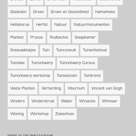
Gladiolen
Groen
Groen en Gezondheid
Hamamelis
Helleborus
Herfst
Natuur
Natuurmonumenten
Planten
Prunus
Rudbeckia
Slaapkamer
Sneeuwklokjes
Tuin
Tuinconsult
Tuinenfestival
Tuinidee
Tuinontwerp
Tuinontwerp Cursus
Tuinontwerp workshop
Tuinseizoen
Tuintrend
Vaste Planten
Verharding
Viburnum
Vincent van Gogh
Vlinders
Vlinderstruik
Water
Winactie
Winnaar
Woning
Workshop
Ziekenhuis
FHREJA OP INSTAGRAM