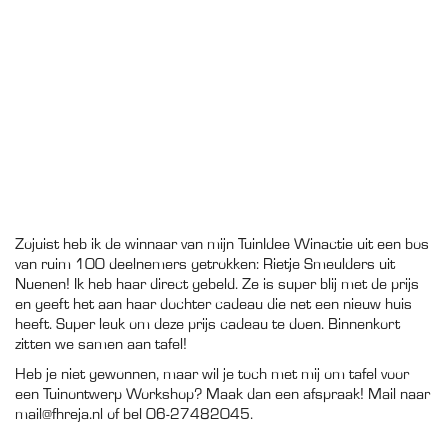
Zojuist heb ik de winnaar van mijn TuinIdee Winactie uit een bos
van ruim 100 deelnemers getrokken: Rietje Smeulders uit
Nuenen! Ik heb haar direct gebeld. Ze is super blij met de prijs
en geeft het aan haar dochter cadeau die net een nieuw huis
heeft. Super leuk om deze prijs cadeau te doen. Binnenkort
zitten we samen aan tafel!
Heb je niet gewonnen, maar wil je toch met mij om tafel voor
een Tuinontwerp Workshop? Maak dan een afspraak! Mail naar
mail@fhreja.nl of bel 06-27482045.