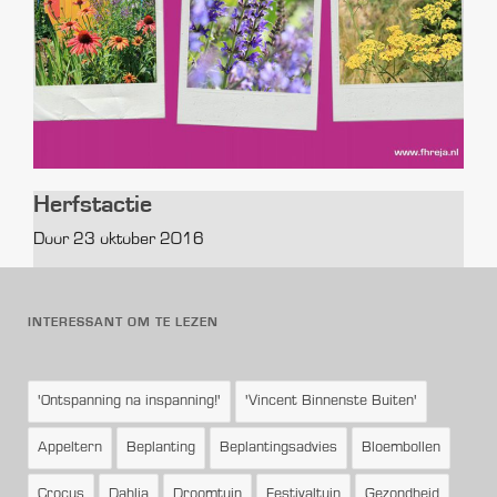
Herfstactie
Door 23 oktober 2016
INTERESSANT OM TE LEZEN
'Ontspanning na inspanning!'
'Vincent Binnenste Buiten'
Appeltern
Beplanting
Beplantingsadvies
Bloembollen
Crocus
Dahlia
Droomtuin
Festivaltuin
Gezondheid