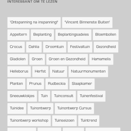
INTERESSANT OM TE LEZEN
'Ontspanning na inspanning!'
'Vincent Binnenste Buiten'
Appeltern
Beplanting
Beplantingsadvies
Bloembollen
Crocus
Dahlia
Droomtuin
Festivaltuin
Gezondheid
Gladiolen
Groen
Groen en Gezondheid
Hamamelis
Helleborus
Herfst
Natuur
Natuurmonumenten
Planten
Prunus
Rudbeckia
Slaapkamer
Sneeuwklokjes
Tuin
Tuinconsult
Tuinenfestival
Tuinidee
Tuinontwerp
Tuinontwerp Cursus
Tuinontwerp workshop
Tuinseizoen
Tuintrend