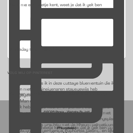
Als je me een beetje kent, weet je dat ik gek ben
Studiedag @jub_holland @visitkeukenhof De fleurig
VOLG MIJ OP PINTEREST
Wat een waardering voor mijn werk! Ik sloot de cur
©2026 Fhreja - Website
By Joël
Privacybeleid