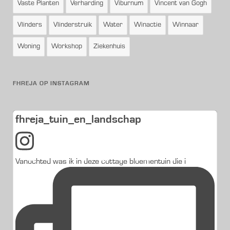
Vaste Planten
Verharding
Viburnum
Vincent van Gogh
Vlinders
Vlinderstruik
Water
Winactie
Winnaar
Woning
Workshop
Ziekenhuis
FHREJA OP INSTAGRAM
fhreja_tuin_en_landschap
Vanochted was ik in deze cottage bloementuin die i