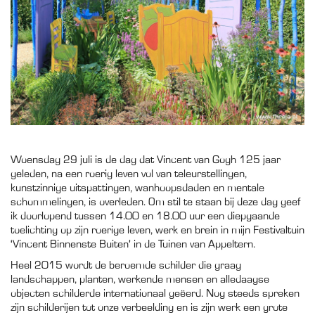
Woensdag 29 juli is de dag dat Vincent van Gogh 125 jaar
geleden, na een roerig leven vol van teleurstellingen,
kunstzinnige uitspattingen, wanhoopsdaden en mentale
schommelingen, is overleden. Om stil te staan bij deze dag geef
ik doorlopend tussen 14.00 en 18.00 uur een diepgaande
toelichting op zijn roerige leven, werk en brein in mijn Festivaltuin
‘Vincent Binnenste Buiten’ in de Tuinen van Appeltern.
Heel 2015 wordt de beroemde schilder die graag
landschappen, planten, werkende mensen en alledaagse
objecten schilderde internationaal geëerd. Nog steeds spreken
zijn schilderijen tot onze verbeelding en is zijn werk een grote