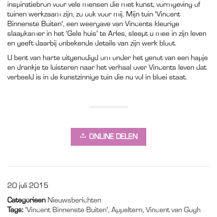
inspiratiebron voor vele mensen die met kunst, vormgeving of
tuinen werkzaam zijn, zo ook voor mij. Mijn tuin ‘Vincent
Binnenste Buiten’, een weergave van Vincents kleurige
slaapkamer in het ‘Gele huis’ te Arles, sleept u mee in zijn leven
en geeft daarbij onbekende details van zijn werk bloot.
U bent van harte uitgenodigd om onder het genot van een hapje
en drankje te luisteren naar het verhaal over Vincents leven dat
verbeeld is in de kunstzinnige tuin die nu vol in bloei staat.
ONLINE DELEN
20 juli 2015
Categorieen
Nieuwsberichten
Tags:
'Vincent Binnenste Buiten'
,
Appeltern
,
Vincent van Gogh