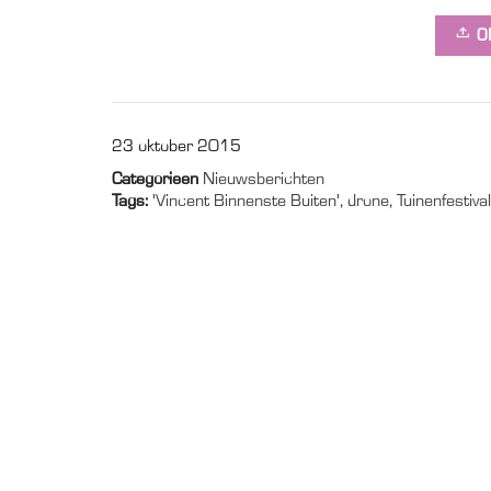
O
23 oktober 2015
Categorieen
Nieuwsberichten
Tags:
'Vincent Binnenste Buiten'
,
drone
,
Tuinenfestival