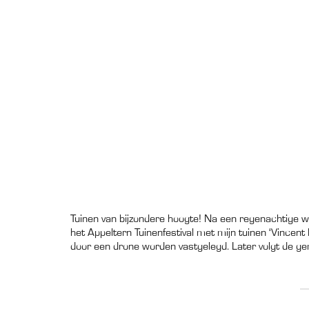
Tuinen van bijzondere hoogte! Na een regenachtige 
het Appeltern Tuinenfestival met mijn tuinen ‘Vincent
door een drone worden vastgelegd. Later volgt de g