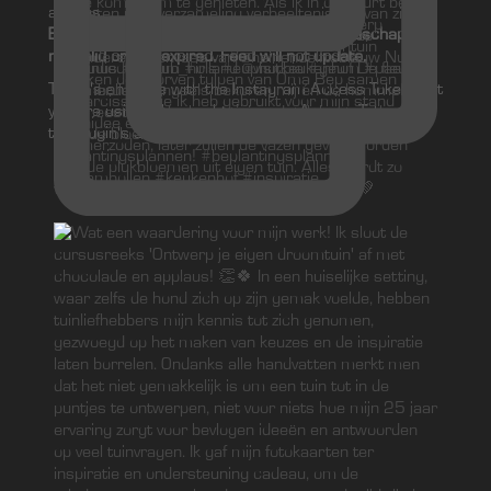
admins
Error: Access Token for fhreja_tuin_en_landschap is
not valid or has expired. Feed will not update.
There's an issue with the Instagram Access Token that
you are using. Please obtain a new Access Token on
the plugin's Settings page.