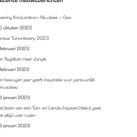
ecente nieuwsberichten
pening Kindcentrum Nicolaas – Oss
0 oktober 2023
ursus Tuinontwerp 2023
 februari 2023
n Tegeltuin naar Jungle
 februari 2023
n bewogen jaar geeft inspiratie voor persoonlijk
uincadeau
6 januari 2023
t leven van een Tuin- en Landschapsarchitect gaat
et altijd over rozen
9 januari 2023