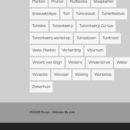
Planten
Prunus
Rudbeckia
Slaapkamer
Sneeuwklokjes
Tuin
Tuinconsult
Tuinenfestival
Tuinidee
Tuinontwerp
Tuinontwerp Cursus
Tuinontwerp workshop
Tuinseizoen
Tuintrend
Vaste Planten
Verharding
Viburnum
Vincent van Gogh
Vlinders
Vlinderstruik
Water
Winactie
Winnaar
Woning
Workshop
Ziekenhuis
©2026 Fhreja - Website
By Joël