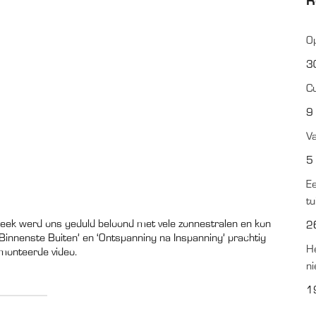
R
O
3
C
9
Va
5
Ee
t
week werd ons geduld beloond met vele zonnestralen en kon
2
 Binnenste Buiten’ en ‘Ontspanning na Inspanning’ prachtig
He
emonteerde video.
ni
1