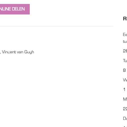
NLINE DELEN
R
Ee
t
2
,
Vincent van Gogh
Tu
8
Wa
1
Mi
2
D