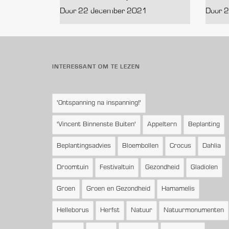
Door 22 december 2021
Door 
INTERESSANT OM TE LEZEN
'Ontspanning na inspanning!'
'Vincent Binnenste Buiten'
Appeltern
Beplanting
Beplantingsadvies
Bloembollen
Crocus
Dahlia
Droomtuin
Festivaltuin
Gezondheid
Gladiolen
Groen
Groen en Gezondheid
Hamamelis
Helleborus
Herfst
Natuur
Natuurmonumenten