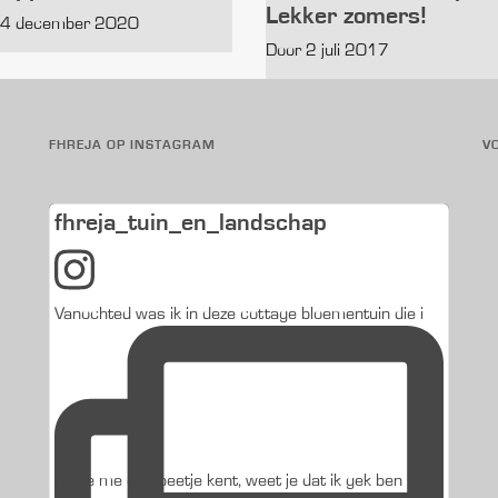
Lekker zomers!
24 december 2020
Door 2 juli 2017
FHREJA OP INSTAGRAM
V
fhreja_tuin_en_landschap
Vanochted was ik in deze cottage bloementuin die i
Als je me een beetje kent, weet je dat ik gek ben