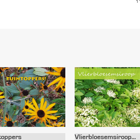
1
toppers
Vlierbloesemsiroop…