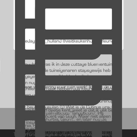
Studiedag @jub_holland @visitkeukenhof De fleurig
Wat een waardering voor mijn werk! Ik sloot de cur
This error message is only visible to WordPress