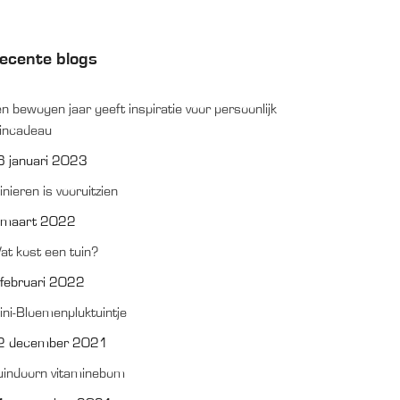
ecente blogs
n bewogen jaar geeft inspiratie voor persoonlijk
uincadeau
6 januari 2023
inieren is vooruitzien
 maart 2022
t kost een tuin?
 februari 2022
ni-Bloemenpluktuintje
2 december 2021
uindoorn vitaminebom