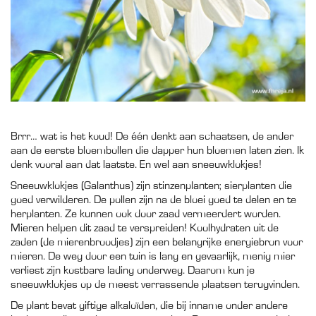
Brrr… wat is het koud! De één denkt aan schaatsen, de ander
aan de eerste bloembollen die dapper hun bloemen laten zien. Ik
denk vooral aan dat laatste. En wel aan sneeuwklokjes!
Sneeuwklokjes (Galanthus) zijn stinzenplanten; sierplanten die
goed verwilderen. De pollen zijn na de bloei goed te delen en te
herplanten. Ze kunnen ook door zaad vermeerdert worden.
Mieren helpen dit zaad te verspreiden! Koolhydraten uit de
zaden (de mierenbroodjes) zijn een belangrijke energiebron voor
mieren. De weg door een tuin is lang en gevaarlijk, menig mier
verliest zijn kostbare lading onderweg. Daarom kun je
sneeuwklokjes op de meest verrassende plaatsen terugvinden.
De plant bevat giftige alkaloïden, die bij inname onder andere