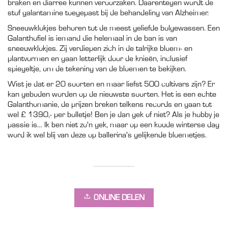
braken en diarree kunnen veroorzaken. Daarentegen wordt de
stof galantamine toegepast bij de behandeling van Alzheimer.
Sneeuwklokjes behoren tot de meest geliefde bolgewassen. Een
Galanthofiel is iemand die helemaal in de ban is van
sneeuwklokjes. Zij verdiepen zich in de talrijke bloem- en
plantvormen en gaan letterlijk door de knieën, inclusief
spiegeltje, om de tekening van de bloemen te bekijken.
Wist je dat er 20 soorten en maar liefst 500 cultivars zijn? Er
kan geboden worden op de nieuwste soorten. Het is een echte
Galanthomanie, de prijzen breken telkens records en gaan tot
wel £ 1390,- per bolletje! Ben je dan gek of niet? Als je hobby je
passie is… Ik ben niet zo’n gek, maar op een koude winterse dag
word ik wel blij van deze op ballerina’s gelijkende bloemetjes.
ONLINE DELEN