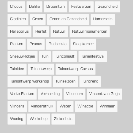
Crocus
Dahlia
Droomtuin
Festivaltuin
Gezondheid
Gladiolen
Groen
Groen en Gezondheid
Hamamelis
Helleborus
Herfst
Natuur
Natuurmonumenten
Planten
Prunus
Rudbeckia
Slaapkamer
Sneeuwklokjes
Tuin
Tuinconsult
Tuinenfestival
Tuinidee
Tuinontwerp
Tuinontwerp Cursus
Tuinontwerp workshop
Tuinseizoen
Tuintrend
Vaste Planten
Verharding
Viburnum
Vincent van Gogh
Vlinders
Vlinderstruik
Water
Winactie
Winnaar
Woning
Workshop
Ziekenhuis