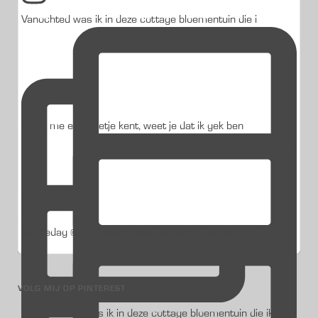
Vanochted was ik in deze cottage bloementuin die i
Als je me een beetje kent, weet je dat ik gek ben
Studiedag @jub_holland @visitkeukenhof De fleurig
VOLG MIJ OP PINTEREST