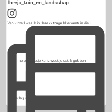
fhreja_tuin_en_landschap
Vanochted was ik in deze cottage bloementuin die i
Als je me een beetje kent, weet je dat ik gek ben
Studiedag @jub_holland @visitkeukenhof De fleurig