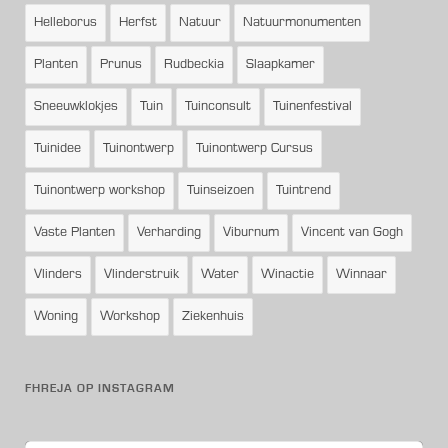
Helleborus
Herfst
Natuur
Natuurmonumenten
Planten
Prunus
Rudbeckia
Slaapkamer
Sneeuwklokjes
Tuin
Tuinconsult
Tuinenfestival
Tuinidee
Tuinontwerp
Tuinontwerp Cursus
Tuinontwerp workshop
Tuinseizoen
Tuintrend
Vaste Planten
Verharding
Viburnum
Vincent van Gogh
Vlinders
Vlinderstruik
Water
Winactie
Winnaar
Woning
Workshop
Ziekenhuis
FHREJA OP INSTAGRAM