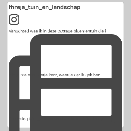
fhreja_tuin_en_landschap
Vanochted was ik in deze cottage bloementuin die i
Als je me een beetje kent, weet je dat ik gek ben
Studiedag @jub_holland @visitkeukenhof De fleurig