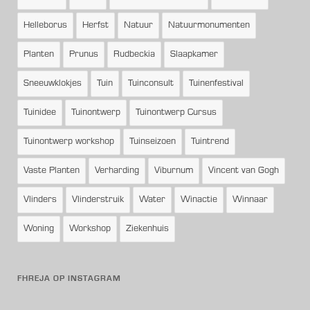
Helleborus
Herfst
Natuur
Natuurmonumenten
Planten
Prunus
Rudbeckia
Slaapkamer
Sneeuwklokjes
Tuin
Tuinconsult
Tuinenfestival
Tuinidee
Tuinontwerp
Tuinontwerp Cursus
Tuinontwerp workshop
Tuinseizoen
Tuintrend
Vaste Planten
Verharding
Viburnum
Vincent van Gogh
Vlinders
Vlinderstruik
Water
Winactie
Winnaar
Woning
Workshop
Ziekenhuis
FHREJA OP INSTAGRAM