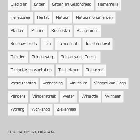
Gladiolen
Groen
Groen en Gezondheid
Hamamelis
Helleborus
Herfst
Natuur
Natuurmonumenten
Planten
Prunus
Rudbeckia
Slaapkamer
Sneeuwklokjes
Tuin
Tuinconsult
Tuinenfestival
Tuinidee
Tuinontwerp
Tuinontwerp Cursus
Tuinontwerp workshop
Tuinseizoen
Tuintrend
Vaste Planten
Verharding
Viburnum
Vincent van Gogh
Vlinders
Vlinderstruik
Water
Winactie
Winnaar
Woning
Workshop
Ziekenhuis
FHREJA OP INSTAGRAM