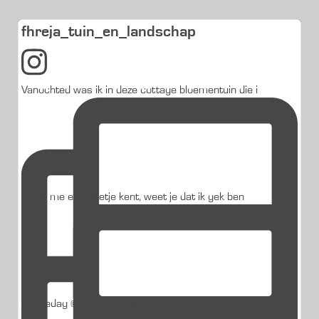
fhreja_tuin_en_landschap
Vanochted was ik in deze cottage bloementuin die i
Als je me een beetje kent, weet je dat ik gek ben
Studiedag @jub_holland @visitkeukenhof De fleurig