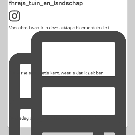
fhreja_tuin_en_landschap
Vanochted was ik in deze cottage bloementuin die i
Als je me een beetje kent, weet je dat ik gek ben
Studiedag @jub_holland @visitkeukenhof De fleurig