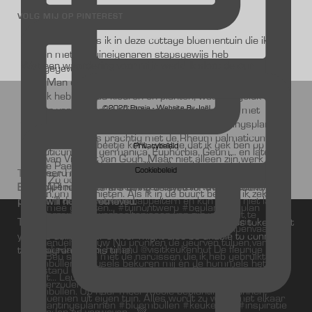
VOLG MIJ OP PINTEREST
Wat een waardering voor mijn werk! Ik sloot de cur
©2026 Fhreja - Website
By Joël
Privacybeleid
Cookiebeleid
This error message is only visible to WordPress admins
Error: API requests are being delayed for this account. New
posts will not be retrieved.
There may be an issue with the Instagram access token that
you are using. Your server might also be unable to connect
to Instagram at this time.