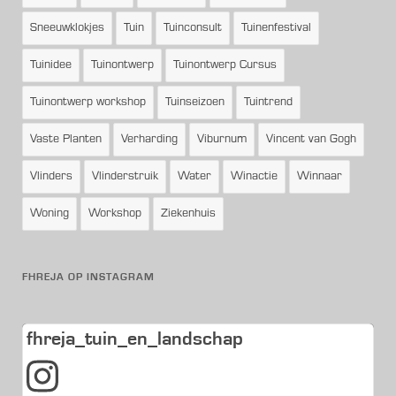
Sneeuwklokjes
Tuin
Tuinconsult
Tuinenfestival
Tuinidee
Tuinontwerp
Tuinontwerp Cursus
Tuinontwerp workshop
Tuinseizoen
Tuintrend
Vaste Planten
Verharding
Viburnum
Vincent van Gogh
Vlinders
Vlinderstruik
Water
Winactie
Winnaar
Woning
Workshop
Ziekenhuis
FHREJA OP INSTAGRAM
fhreja_tuin_en_landschap