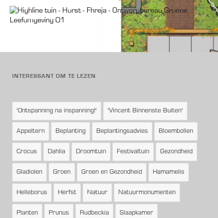
INTERESSANT OM TE LEZEN
'Ontspanning na inspanning!'
'Vincent Binnenste Buiten'
Appeltern
Beplanting
Beplantingsadvies
Bloembollen
Crocus
Dahlia
Droomtuin
Festivaltuin
Gezondheid
Gladiolen
Groen
Groen en Gezondheid
Hamamelis
Helleborus
Herfst
Natuur
Natuurmonumenten
Planten
Prunus
Rudbeckia
Slaapkamer