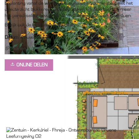
beplanting vanaf de woning is toegepast en de meubels niet het
directe zicht blokkeren. In de avonduren krijgt de tuin nog meer
het paradijselijke gevoel als de verlichting haar werk gaat doen.
Bekijk ook de bijpassende
voortuin
.
Datum
7 november 2018
Tuinen
ONLINE DELEN
Gerelateerde projecten