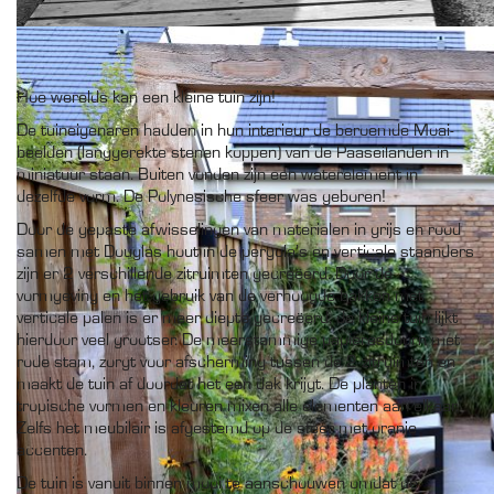
Hoe werelds kan een kleine tuin zijn!
De tuineigenaren hadden in hun interieur de beroemde Moai-
beelden (langgerekte stenen koppen) van de Paaseilanden in
miniatuur staan. Buiten vonden zijn een waterelement in
dezelfde vorm. De Polynesische sfeer was geboren!
Door de gepaste afwisselingen van materialen in grijs en rood
samen met Douglas hout in de pergola’s en verticale staanders
zijn er 2 verschillende zitruimten gecreëerd. Door de
vormgeving en het gebruik van de verhoogde bakken met
verticale palen is er meer diepte gecreëerd, de kleine tuin lijkt
hierdoor veel grootser. De meerstammige papieresdoorn met
rode stam, zorgt voor afscherming tussen de 2 zitruimten en
maakt de tuin af doordat het een dak krijgt. De planten in
tropische vormen en kleuren mixen alle elementen aan elkaar.
Zelfs het meubilair is afgestemd op de sfeer met oranje
accenten.
De tuin is vanuit binnen mooi te aanschouwen omdat de