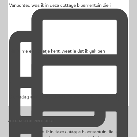
Vanochted was ik in deze cottage bloementuin die i
Als je me een beetje kent, weet je dat ik gek ben
Studiedag @jub_holland @visitkeukenhof De fleurig
VOLG MIJ OP PINTEREST